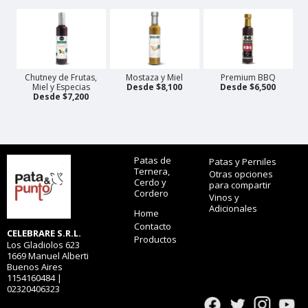
Chutney de Frutas,
Mostaza y Miel
Premium BBQ
Miel y Especias
Desde $8,100
Desde $6,500
Desde $7,200
Patas de
Patas y Perniles
Ternera,
Otras opciones
Cerdo y
para compartir
Cordero
Vinos y
Adicionales
Home
Contacto
CELEBRARE S.R.L.
Productos
Los Gladiolos 623
1669 Manuel Alberti
Buenos Aires
1154160484 |
02320406323