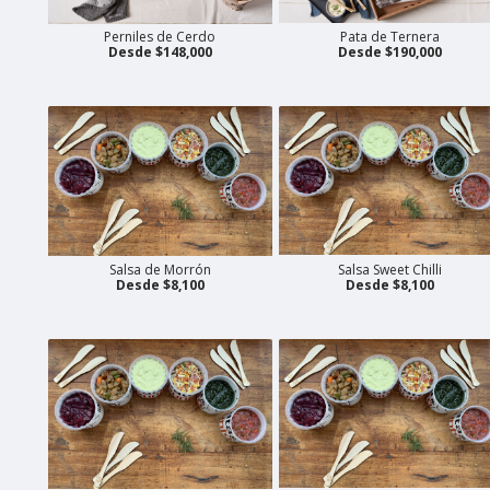
Perniles de Cerdo
Pata de Ternera
Desde $148,000
Desde $190,000
Salsa de Morrón
Salsa Sweet Chilli
Desde $8,100
Desde $8,100