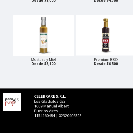
Desde $8,000
Desde $4,700
Mostaza y Miel
Premium BBQ
Desde $8,100
Desde $6,500
CELEBRARE S.R.L.
Los Gladiolos 623
1669 Manuel Alberti
Buenos Aires
1154160484 | 02320406323