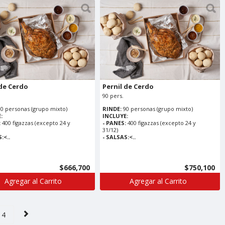
 de Cerdo
Pernil de Cerdo
90 pers.
80 personas (grupo mixto)
RINDE:
90 personas (grupo mixto)
:
INCLUYE:
:
400 figazzas (excepto 24 y
- PANES:
400 figazzas (excepto 24 y
31/12)
:<..
- SALSAS:<..
$666,700
$750,100
Agregar al Carrito
Agregar al Carrito
4