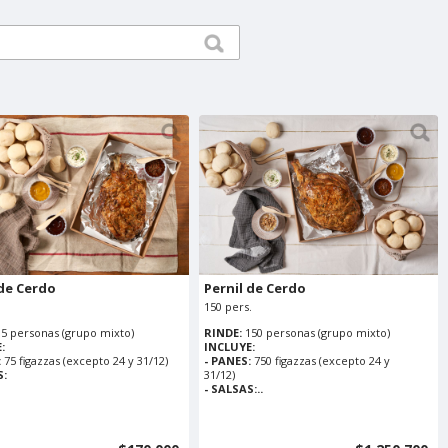
 de Cerdo
Pernil de Cerdo
150 pers.
15 personas (grupo mixto)
RINDE:
150 personas (grupo mixto)
:
INCLUYE:
:
75 figazzas (excepto 24 y 31/12)
- PANES:
750 figazzas (excepto 24 y
S:
31/12)
- SALSAS:..