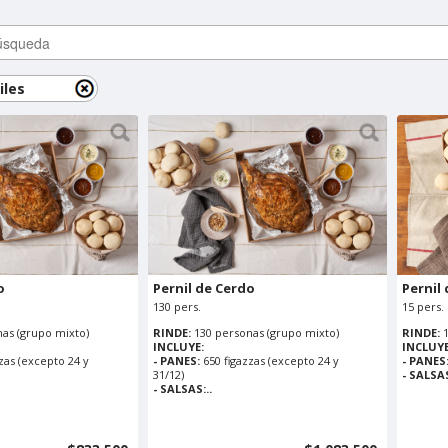
iles
o
Pernil de Cerdo
Pernil
130 pers.
15 pers.
as (grupo mixto)
RINDE:
130 personas (grupo mixto)
RINDE:
INCLUYE:
INCLUYE
zas (excepto 24 y
- PANES:
650 figazzas (excepto 24 y
- PANES
31/12)
- SALSA
- SALSAS:..