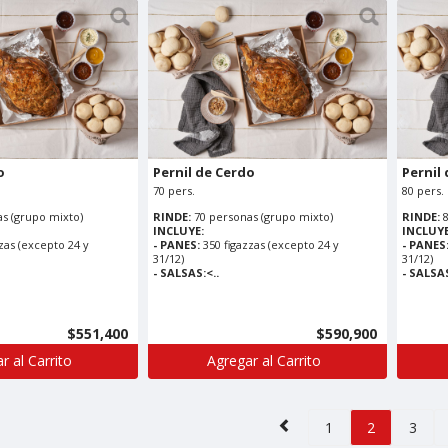
o
Pernil de Cerdo
Pernil
70 pers.
80 pers.
s (grupo mixto)
RINDE:
70 personas (grupo mixto)
RINDE:
INCLUYE:
INCLUYE
zas (excepto 24 y
- PANES:
350 figazzas (excepto 24 y
- PANES
31/12)
31/12)
- SALSAS:<..
- SALSAS
$551,400
$590,900
r al Carrito
Agregar al Carrito
1
2
3