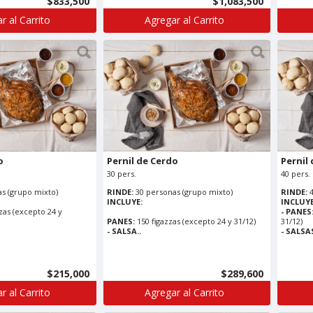
$833,500
$1,083,500
r al Carrito
Agregar al Carrito
o
Pernil de Cerdo
Pernil
30 pers.
40 pers.
s (grupo mixto)
RINDE:
30 personas (grupo mixto)
RINDE:
INCLUYE:
INCLUYE
zas (excepto 24 y
- PANES
PANES:
150 figazzas (excepto 24 y 31/12)
31/12)
- SALSA..
- SALSAS
$215,000
$289,600
r al Carrito
Agregar al Carrito