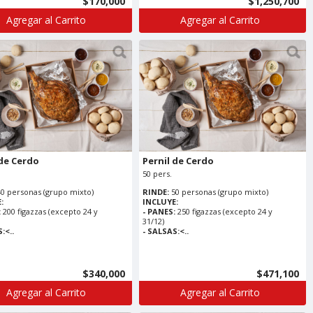
$170,000
$1,250,700
Agregar al Carrito
Agregar al Carrito
 de Cerdo
Pernil de Cerdo
50 pers.
40 personas (grupo mixto)
RINDE:
50 personas (grupo mixto)
:
INCLUYE:
:
200 figazzas (excepto 24 y
- PANES:
250 figazzas (excepto 24 y
31/12)
:<..
- SALSAS:<..
$340,000
$471,100
Agregar al Carrito
Agregar al Carrito