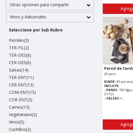
Otras opciones para compartir
Agrega
Vinos y Adicionales
Seleccione por Sub Rubro
Perniles(3)
TER-FIL(2)
TER-DES(6)
CER-DES(6)
Pernil de Cerd
Salsas(14)
20 pers.
TER-ENT(11)
RINDE:
20 persona
CER-ENT(13)
INCLUYE:
- PANES:
100 figaz
COM-ENT(15)
31/12)
- SALSAS:<..
COR-ENT(2)
Carnes(13)
Vegetariano(2)
Vinos(5)
Agrega
Cuchillos(2)