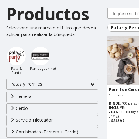
Productos
Seleccione una marca o el filtro que desea
Patas y Pern
aplicar para realizar la búsqueda.
Pata &
Pampagourmet
Punto
Patas y Perniles
Pernil de Cerd
100 pers.
Ternera
RINDE:
100 person
INCLUYE:
Cerdo
- PANES:
500 figaz
31/12)
Servicio Fileteador
- SALSAS:..
Combinadas (Ternera + Cerdo)