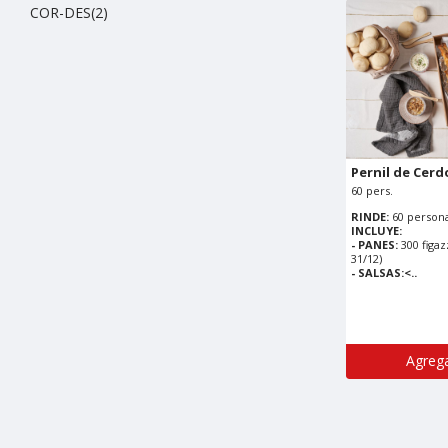
COR-DES(2)
Pernil de Cerd
60 pers.
RINDE:
60 persona
INCLUYE:
- PANES:
300 figaz
31/12)
- SALSAS:<..
Agrega