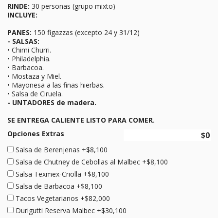
RINDE:
30 personas (grupo mixto)
INCLUYE:
PANES:
150 figazzas (excepto 24 y 31/12)
- SALSAS:
• Chimi Churri.
• Philadelphia.
• Barbacoa.
• Mostaza y Miel.
• Mayonesa a las finas hierbas.
• Salsa de Ciruela.
- UNTADORES de madera.
SE ENTREGA CALIENTE LISTO PARA COMER.
Opciones Extras
Salsa de Berenjenas +$8,100
Salsa de Chutney de Cebollas al Malbec +$8,100
Salsa Texmex-Criolla +$8,100
Salsa de Barbacoa +$8,100
Tacos Vegetarianos +$82,000
Durigutti Reserva Malbec +$30,100