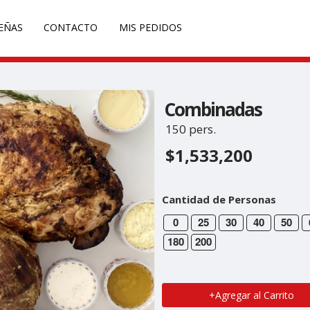
EÑAS
CONTACTO
MIS PEDIDOS
Combinadas
150 pers.
$1,533,200
Cantidad de Personas
0
25
30
40
50
180
200
+Agregar al Carrito