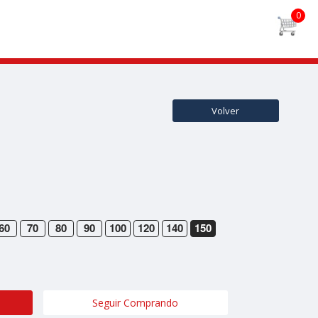
Volver
60
70
80
90
100
120
140
150
Seguir Comprando