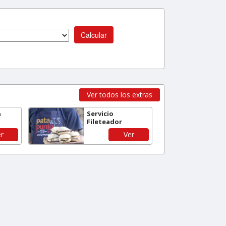
Calcular
Ver todos los extras
&
Servicio
Fileteador
r
Ver