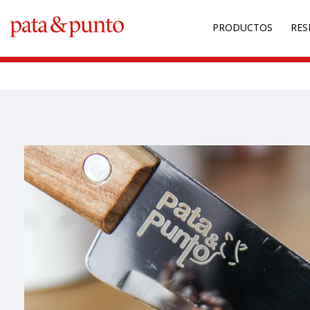
Warning
: Undefined array key "back" in
/home/fbianchi/public_htm
PRODUCTOS
RES