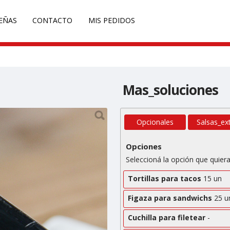
l/PYP2025/producto.php
on line
41
EÑAS
CONTACTO
MIS PEDIDOS
Mas_soluciones
Opcionales
Salsas_ex
Opciones
Seleccioná la opción que quiera
Tortillas para tacos
15 un
Figaza para sandwichs
25 u
Cuchilla para filetear
-