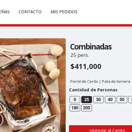
EÑAS
CONTACTO
MIS PEDIDOS
Combinadas
25 pers.
$411,000
Pernil de Cerdo | Pata de ternera
Cantidad de Personas
0
25
30
40
50
180
200
+Agregar al Carrito