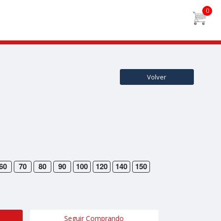
Volver
60
70
80
90
100
120
140
150
Seguir Comprando