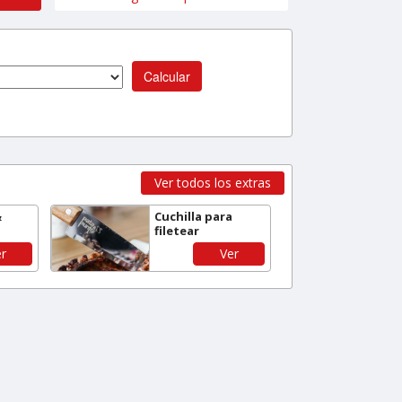
Calcular
Ver todos los extras
&
Cuchilla para
filetear
r
Ver